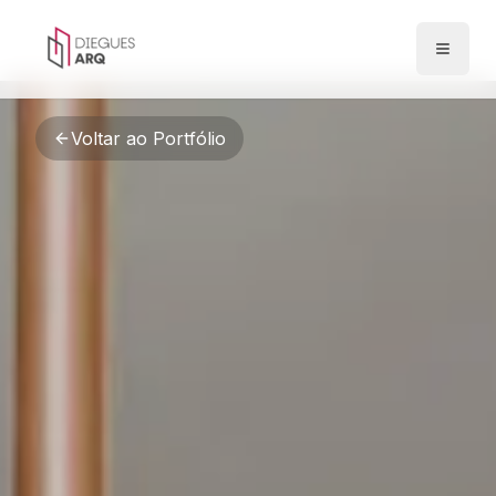
Pular para o conteúdo principal
Abrir 
Voltar ao Portfólio