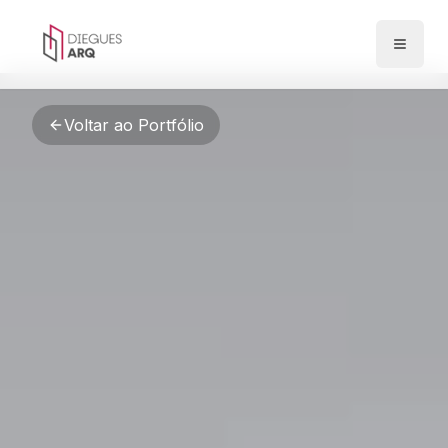
Pular para o conteúdo principal
Abrir 
Voltar ao Portfólio