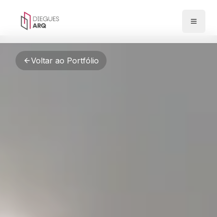
Pular para o conteúdo principal
Abrir 
Voltar ao Portfólio