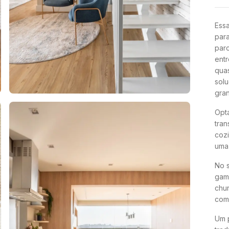
Essa
para
parc
entr
quas
solu
gra
Opta
tran
coz
uma 
No 
gam
chur
com 
Um p