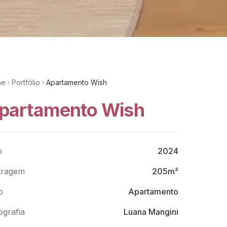
me
Portfólio
Apartamento Wish
partamento Wish
o
2024
tragem
205m²
o
Apartamento
ografia
Luana Mangini