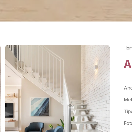
Ho
A
An
Me
Tip
Fot